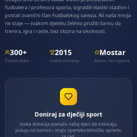
fudbalera i profesora sporta, izgradili vlastiti stadion i
postali zvanični član Fudbalskog saveza. Ali naša misija
ne staje — svakom djetetu želimo pružiti šansu da
trenira, igra i raste, bez obzira na okolnosti.
300+
2015
Mostar
Članova kluba
Godina osnivanja
Bosna i Hercegovina
Doniraj za dječiji sport
Svaka donacija pomaže našoj djeci da treniraju,
putuju na turnire i imaju sportsko-tehničku opremu
za rad.