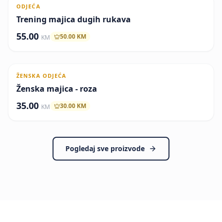
ODJEĆA
Članska cijena
Trening majica dugih rukava
55.00
50.00
KM
KM
ŽENSKA ODJEĆA
Članska cijena
Ženska majica - roza
35.00
30.00
KM
KM
Pogledaj sve proizvode