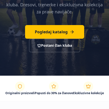
kluba. Dresovi, trenerke i ekskluzivna kolekcija
za prave navijače.
Pogledaj katalog
Postani član kluba
Originalni proizvodi
Popusti do 30% za članove
Ekskluzivne kolekcije