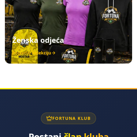
Ženska odjeća
Pogledaj kolekciju
FORTUNA KLUB
Postani
član kluba