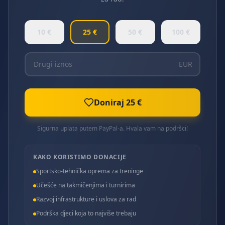
10
€
25
€
50
€
100
€
EUR
Doniraj
25 €
Sigurna uplata putem PayPal-a. Hvala vam na podršci!
KAKO KORISTIMO DONACIJE
Sportsko-tehnička oprema za treninge
Učešće na takmičenjima i turnirima
Razvoj infrastrukture i uslova za rad
Podrška djeci koja to najviše trebaju