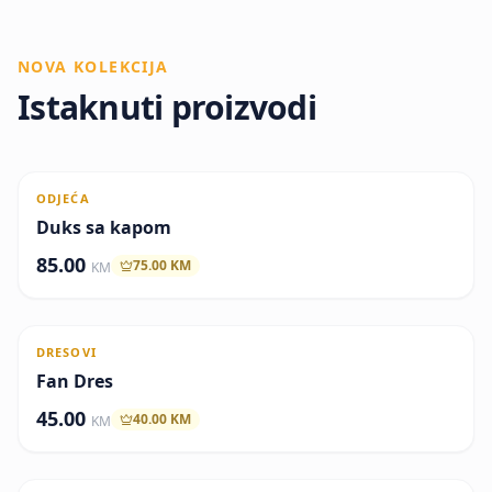
NOVA KOLEKCIJA
Istaknuti proizvodi
ODJEĆA
Članska cijena
Duks sa kapom
85.00
75.00
KM
KM
DRESOVI
Članska cijena
Fan Dres
45.00
40.00
KM
KM