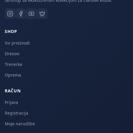
fanshop sa ekskluzivnom kolekcijom za članove kluba.
SHOP
Svi proizvodi
Dresovi
Trenerke
Oprema
RAČUN
Prijava
Registracija
Moje narudžbe