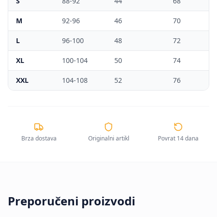
S
88-92
44
68
M
92-96
46
70
L
96-100
48
72
XL
100-104
50
74
XXL
104-108
52
76
Brza dostava
Originalni artikl
Povrat 14 dana
Preporučeni proizvodi