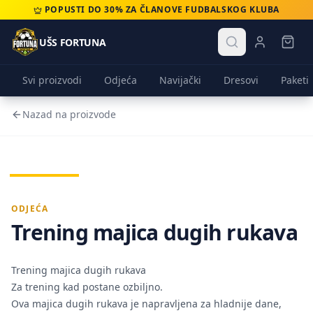
POPUSTI DO 30% ZA ČLANOVE FUDBALSKOG KLUBA
UŠS FORTUNA
Svi proizvodi
Odjeća
Navijački
Dresovi
Paketi
Nazad na proizvode
ODJEĆA
Trening majica dugih rukava
Trening majica dugih rukava
Za trening kad postane ozbiljno.
Ova majica dugih rukava je napravljena za hladnije dane,