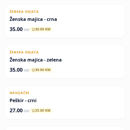
ŽENSKA ODJEĆA
Članska cijena
Ženska majica - crna
35.00
30.00
KM
KM
ŽENSKA ODJEĆA
Članska cijena
Ženska majica - zelena
35.00
30.00
KM
KM
NAVIJAČKI
Članska cijena
Peškir - crni
27.00
25.00
KM
KM