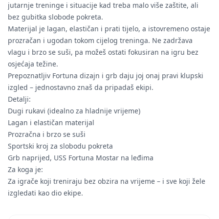
jutarnje treninge i situacije kad treba malo više zaštite, ali
bez gubitka slobode pokreta.
Materijal je lagan, elastičan i prati tijelo, a istovremeno ostaje
prozračan i ugodan tokom cijelog treninga. Ne zadržava
vlagu i brzo se suši, pa možeš ostati fokusiran na igru bez
osjećaja težine.
Prepoznatljiv Fortuna dizajn i grb daju joj onaj pravi klupski
izgled – jednostavno znaš da pripadaš ekipi.
Detalji:
Dugi rukavi (idealno za hladnije vrijeme)
Lagan i elastičan materijal
Prozračna i brzo se suši
Sportski kroj za slobodu pokreta
Grb naprijed, USS Fortuna Mostar na leđima
Za koga je:
Za igrače koji treniraju bez obzira na vrijeme – i sve koji žele
izgledati kao dio ekipe.