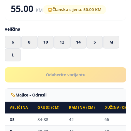
55.00
Članska cijena:
50.00
KM
KM
Veličina
6
8
10
12
14
S
M
L
Odaberite varijantu
Majice - Odrasli
VELIČINA
GRUDI (CM)
RAMENA (CM)
DUŽINA (CM)
XS
84-88
42
66